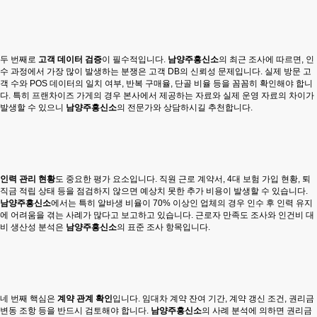
두 번째로
고객 데이터 검증
이 필수적입니다.
남양주흥신소
의 최근 조사에 따르면, 인
수 과정에서 가장 많이 발생하는 분쟁은 고객 DB의 신뢰성 문제입니다. 실제 방문 고
객 수와 POS 데이터의 일치 여부, 반복 구매율, 단골 비율 등을 꼼꼼히 확인해야 합니
다. 특히 프랜차이즈 가게의 경우 본사에서 제공하는 자료와 실제 운영 자료의 차이가
발생할 수 있으니
남양주흥신소
의 전문가와 상담하시길 추천합니다.
인력 관리 현황
도 중요한 평가 요소입니다. 직원 근로 계약서, 4대 보험 가입 현황, 퇴
직금 적립 상태 등을 점검하지 않으면 예상치 못한 추가 비용이 발생할 수 있습니다.
남양주흥신소
에서는 특히 알바생 비율이 70% 이상인 업체의 경우 인수 후 인력 유지
에 어려움을 겪는 사례가 많다고 보고하고 있습니다. 근로자 만족도 조사와 인건비 대
비 생산성 분석은
남양주흥신소
의 표준 조사 항목입니다.
네 번째 핵심은
계약 관계 확인
입니다. 임대차 계약 잔여 기간, 계약 갱신 조건, 권리금
변동 조항 등을 반드시 검토해야 합니다.
남양주흥신소
의 사례 분석에 의하면 권리금