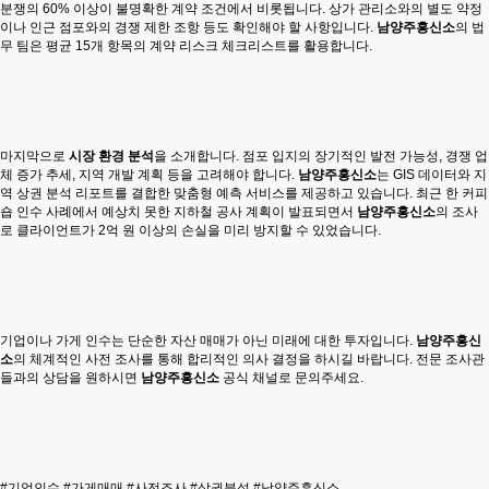
분쟁의 60% 이상이 불명확한 계약 조건에서 비롯됩니다. 상가 관리소와의 별도 약정
이나 인근 점포와의 경쟁 제한 조항 등도 확인해야 할 사항입니다.
남양주흥신소
의 법
무 팀은 평균 15개 항목의 계약 리스크 체크리스트를 활용합니다.
마지막으로
시장 환경 분석
을 소개합니다. 점포 입지의 장기적인 발전 가능성, 경쟁 업
체 증가 추세, 지역 개발 계획 등을 고려해야 합니다.
남양주흥신소
는 GIS 데이터와 지
역 상권 분석 리포트를 결합한 맞춤형 예측 서비스를 제공하고 있습니다. 최근 한 커피
숍 인수 사례에서 예상치 못한 지하철 공사 계획이 발표되면서
남양주흥신소
의 조사
로 클라이언트가 2억 원 이상의 손실을 미리 방지할 수 있었습니다.
기업이나 가게 인수는 단순한 자산 매매가 아닌 미래에 대한 투자입니다.
남양주흥신
소
의 체계적인 사전 조사를 통해 합리적인 의사 결정을 하시길 바랍니다. 전문 조사관
들과의 상담을 원하시면
남양주흥신소
공식 채널로 문의주세요.
#기업인수 #가게매매 #사전조사 #상권분석 #남양주흥신소