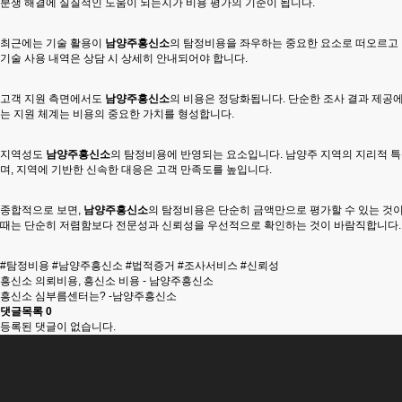
분쟁 해결에 실질적인 도움이 되는지가 비용 평가의 기준이 됩니다.
최근에는 기술 활용이
남양주흥신소
의 탐정비용을 좌우하는 중요한 요소로 떠오르고 있
기술 사용 내역은 상담 시 상세히 안내되어야 합니다.
고객 지원 측면에서도
남양주흥신소
의 비용은 정당화됩니다. 단순한 조사 결과 제공에
는 지원 체계는 비용의 중요한 가치를 형성합니다.
지역성도
남양주흥신소
의 탐정비용에 반영되는 요소입니다. 남양주 지역의 지리적 특
며, 지역에 기반한 신속한 대응은 고객 만족도를 높입니다.
종합적으로 보면,
남양주흥신소
의 탐정비용은 단순히 금액만으로 평가할 수 있는 것이 
때는 단순히 저렴함보다 전문성과 신뢰성을 우선적으로 확인하는 것이 바람직합니다.
#탐정비용 #남양주흥신소 #법적증거 #조사서비스 #신뢰성
흥신소 의뢰비용, 흥신소 비용 - 남양주흥신소
흥신소 심부름센터는? -남양주흥신소
댓글목록
0
등록된 댓글이 없습니다.