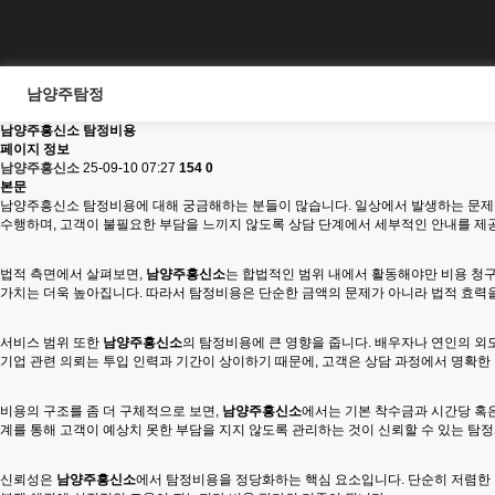
남양주탐정
남양주흥신소 탐정비용
페이지 정보
남양주흥신소
25-09-10 07:27
154
0
본문
남양주흥신소 탐정비용에 대해 궁금해하는 분들이 많습니다. 일상에서 발생하는 문제를
수행하며, 고객이 불필요한 부담을 느끼지 않도록 상담 단계에서 세부적인 안내를 제
법적 측면에서 살펴보면,
남양주흥신소
는 합법적인 범위 내에서 활동해야만 비용 청구
가치는 더욱 높아집니다. 따라서 탐정비용은 단순한 금액의 문제가 아니라 법적 효력을
서비스 범위 또한
남양주흥신소
의 탐정비용에 큰 영향을 줍니다. 배우자나 연인의 외도
기업 관련 의뢰는 투입 인력과 기간이 상이하기 때문에, 고객은 상담 과정에서 명확한
비용의 구조를 좀 더 구체적으로 보면,
남양주흥신소
에서는 기본 착수금과 시간당 혹은
계를 통해 고객이 예상치 못한 부담을 지지 않도록 관리하는 것이 신뢰할 수 있는 탐
신뢰성은
남양주흥신소
에서 탐정비용을 정당화하는 핵심 요소입니다. 단순히 저렴한 